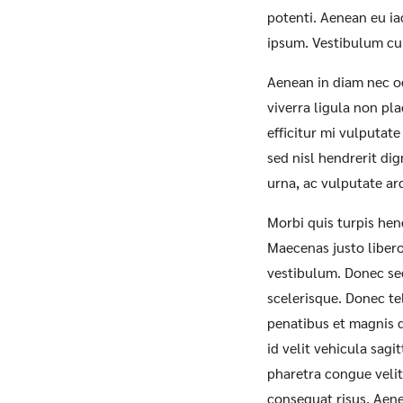
potenti. Aenean eu ia
ipsum. Vestibulum cur
Aenean in diam nec od
viverra ligula non pla
efficitur mi vulputat
sed nisl hendrerit dig
urna, ac vulputate ar
Morbi quis turpis hen
Maecenas justo libero
vestibulum. Donec sed
scelerisque. Donec tel
penatibus et magnis d
id velit vehicula sagi
pharetra congue velit 
consequat risus. Aene