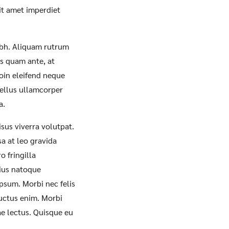
it amet imperdiet
ibh. Aliquam rutrum
us quam ante, at
roin eleifend neque
 tellus ullamcorper
a.
sus viverra volutpat.
a at leo gravida
 fringilla
rius natoque
psum. Morbi nec felis
luctus enim. Morbi
tae lectus. Quisque eu