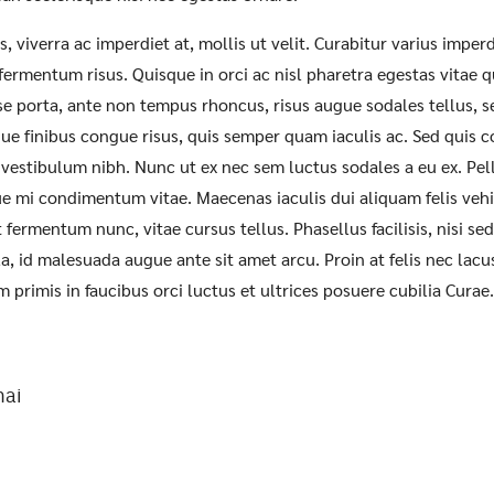
s, viverra ac imperdiet at, mollis ut velit. Curabitur varius imperd
 fermentum risus. Quisque in orci ac nisl pharetra egestas vitae 
se porta, ante non tempus rhoncus, risus augue sodales tellus,
que finibus congue risus, quis semper quam iaculis ac. Sed quis c
ae vestibulum nibh. Nunc ut ex nec sem luctus sodales a eu ex. Pe
ique mi condimentum vitae. Maecenas iaculis dui aliquam felis veh
 fermentum nunc, vitae cursus tellus. Phasellus facilisis, nisi se
, id malesuada augue ante sit amet arcu. Proin at felis nec lacus
 primis in faucibus orci luctus et ultrices posuere cubilia Curae.
ai