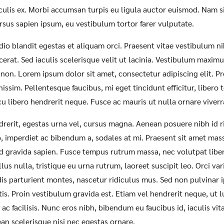
culis ex. Morbi accumsan turpis eu ligula auctor euismod. Nam s
sus sapien ipsum, eu vestibulum tortor farer vulputate.
io blandit egestas et aliquam orci. Praesent vitae vestibulum n
cerat. Sed iaculis scelerisque velit ut lacinia. Vestibulum maxim
e non. Lorem ipsum dolor sit amet, consectetur adipiscing elit. P
nissim. Pellentesque faucibus, mi eget tincidunt efficitur, libero
cu libero hendrerit neque. Fusce ac mauris ut nulla ornare viverr
drerit, egestas urna vel, cursus magna. Aenean posuere nibh id ri
, imperdiet ac bibendum a, sodales at mi. Praesent sit amet mass
 gravida sapien. Fusce tempus rutrum massa, nec volutpat libero
lus nulla, tristique eu urna rutrum, laoreet suscipit leo. Orci va
is parturient montes, nascetur ridiculus mus. Sed non pulvinar i
ttis. Proin vestibulum gravida est. Etiam vel hendrerit neque, ut 
ac facilisis. Nunc eros nibh, bibendum eu faucibus id, iaculis vi
an scelerisque nisi nec egestas ornare.