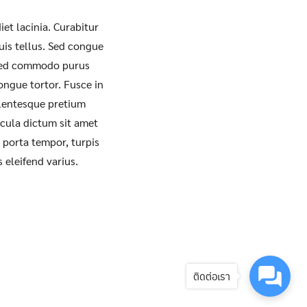
iet lacinia. Curabitur
quis tellus. Sed congue
 sed commodo purus
ongue tortor. Fusce in
llentesque pretium
icula dictum sit amet
d porta tempor, turpis
 eleifend varius.
ติดต่อเรา